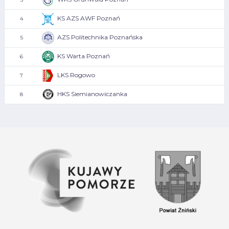
KS AZS AWF Poznań
4
AZS Politechnika Poznańska
5
KS Warta Poznań
6
LKS Rogowo
7
HKS Siemianowiczanka
8