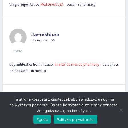
Viagra Super Active:
MediDirect USA
– bactrim pharmacy
Jamestaura
13 sierpnia 2025
REPLY
buy antibiotics from mexico:
finasteride mexico pharmacy
– best prices
on finasteride in mexico
Ta strona korzysta z ciasteczek aby świadczyć usługi na
JustinGeoms
najwyższym poziomie. Dalsze korzystanie ze strony oznacza,
13 sierpnia 2025
że zgadzasz się na ich użycie.
REPLY
Zgoda
Polityka prywatności