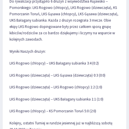
Do rywalizacji przystąpiło 6 drużyn z województwa Kujawsko –
Pomorskiego: LKS Rogowo (chłopcy), LKS Rogowo (dziewczęta), KS
Pomorzanin Toruń, LKS Gąsawa (chłopcy), LKS Gąsawa (dziewczęta),
UKS Bałagany Łubianka. Każda z drużyn rozegrała 3 mecze. Obie
ekipy LKS Rogowo dopingowane były przez całkiem sporą grupę
kibiców/rodziców za co bardzo dziękujemy i liczymy na wsparcie w
kolejnych zawodach.
Wyniki Naszych drużyn:
LKS Rogowo (chłopcy) – UKS Bałagany Łubianka 3:4 (0:2)
LKS Rogowo (dziewczęta) – LKS Gąsawa (dziewczęta) 0:3 (0:0)
LKS Rogowo (dziewczęta) – LKS Rogowo (chłopcy) 1:2 (1:0)
LKS Rogowo (dziewczęta) – UKS Bałagany Łubianka 1:1 (1:0)
LKS Rogowo (chłopcy) – KS Pomorzanin Toruń 5:0 (2:0)
Kolejny, ostatni Turniej w rundzie jesiennej już w najbliższą sobotę