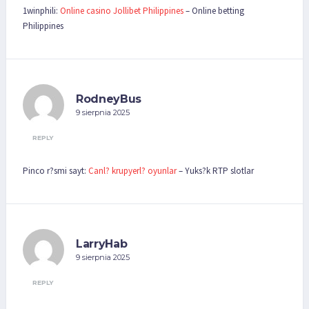
1winphili:
Online casino Jollibet Philippines
– Online betting
Philippines
RodneyBus
9 sierpnia 2025
REPLY
Pinco r?smi sayt:
Canl? krupyerl? oyunlar
– Yuks?k RTP slotlar
LarryHab
9 sierpnia 2025
REPLY