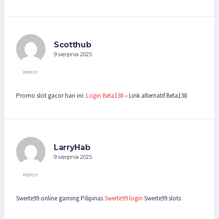
Scotthub
9 sierpnia 2025
REPLY
Promo slot gacor hari ini:
Login Beta138
– Link alternatif Beta138
LarryHab
9 sierpnia 2025
REPLY
Swerte99 online gaming Pilipinas
Swerte99 login
Swerte99 slots