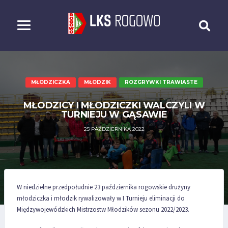
MŁODZICZKA
MŁODZIK
ROZGRYWKI TRAWIASTE
MŁODZICY I MŁODZICZKI WALCZYLI W
TURNIEJU W GĄSAWIE
25 PAŹDZIERNIKA 2022
W niedzielne przedpołudnie 23 października rogowskie drużyny
młodziczka i młodzik rywalizowały w I Turnieju eliminacji do
Międzywojewódzkich Mistrzostw Młodzików sezonu 2022/2023.