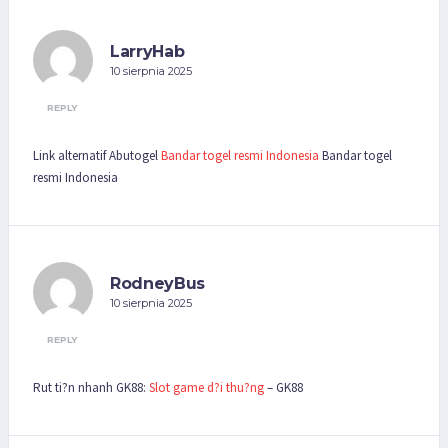
LarryHab
10 sierpnia 2025
REPLY
Link alternatif Abutogel
Bandar togel resmi Indonesia
Bandar togel
resmi Indonesia
RodneyBus
10 sierpnia 2025
REPLY
Rut ti?n nhanh GK88:
Slot game d?i thu?ng
– GK88