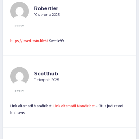
Robertler
10 sierpnia 2025
REPLY
https://swertewin.life/#
Swerte99
Scotthub
11 sierpnia 2025
REPLY
Link alternatif Mandiribet:
Link alternatif Mandiribet
– Situs judi resmi
berlisensi