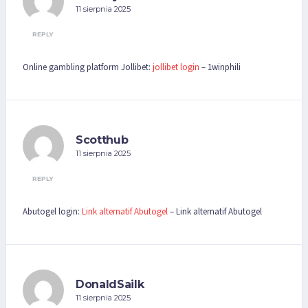
11 sierpnia 2025
REPLY
Online gambling platform Jollibet:
jollibet login
– 1winphili
Scotthub
11 sierpnia 2025
REPLY
Abutogel login:
Link alternatif Abutogel
– Link alternatif Abutogel
DonaldSailk
11 sierpnia 2025