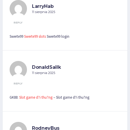
LarryHab
11 sierpnia 2025
REPLY
Swerte99
Swerte99 slots
Swerte99 login
DonaldSailk
11 sierpnia 2025
REPLY
GK88:
Slot game d?i thu?ng
– Slot game d?i thu?ng
RodneyBus