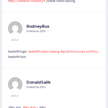
https://1winphili.company/#
Jollibet online sabong
RodneyBus
9 sierpnia 2025
REPLY
Swerte99 login:
Swerte99 casino walang deposit bonus para sa Pinoy
–
Swerte99 slots
DonaldSailk
9 sierpnia 2025
REPLY
Jiliko app:
Jiliko slots
– Jiliko