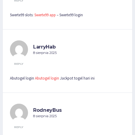
REPLY
Swerte99 slots:
Swerte99 app
– Swerte99 login
LarryHab
8 sierpnia 2025
REPLY
Abutogel login
Abutogel login
Jackpot togel hari ini
RodneyBus
8 sierpnia 2025
REPLY