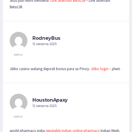
Situs judi resmi berlisensi:
Link alternatif Beta138
– Link alternatif
Beta138
RodneyBus
12 sierpnia 2025
REPLY
Jiliko casino walang deposit bonus para sa Pinoy:
Jiliko login
– jilwin
HoustonApaxy
12 sierpnia 2025
REPLY
world pharmacy india
reputable indian online pharmacy
Indian Meds