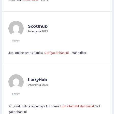
Scotthub
9 sierpnia 2025
REPLY
Judi online deposit pulsa:
Slot gacor hari ini
– Mandiribet
LarryHab
9 sierpnia 2025
REPLY
Situs judi online terpercaya Indonesia
Link alternatif Mandiribet
Slot
gacor hari ini