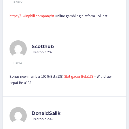
REPLY
https://1winphili.company/#
Online gambling platform Jollibet
Scotthub
8 sierpnia 2025
REPLY
Bonus new member 100% Beta138:
Slot gacor Beta138
– Withdraw
cepat Beta138
DonaldSailk
8 sierpnia 2025