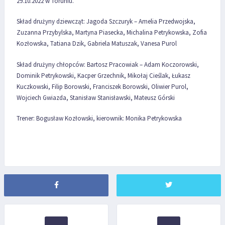
29.10.2022 w Toruniu.
Skład drużyny dziewcząt: Jagoda Szczuryk – Amelia Przedwojska,
Zuzanna Przybylska, Martyna Piasecka, Michalina Petrykowska, Zofia
Kozłowska, Tatiana Dzik, Gabriela Matuszak, Vanesa Purol
Skład drużyny chłopców: Bartosz Pracowiak – Adam Koczorowski,
Dominik Petrykowski, Kacper Grzechnik, Mikołaj Cieślak, Łukasz
Kuczkowski, Filip Borowski, Franciszek Borowski, Oliwier Purol,
Wojciech Gwiazda, Stanisław Stanisławski, Mateusz Górski
Trener: Bogusław Kozłowski, kierownik: Monika Petrykowska