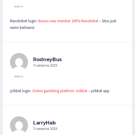
REPLY
Mandiribet login:
Bonus new member 100% Mandiribet
– Situs judi
resmi berlisensi
RodneyBus
11 sierpnia 2025
REPLY
jollibet login:
Online gambling platform Jollibet
– jollibet app
LarryHab
11 sierpnia 2025